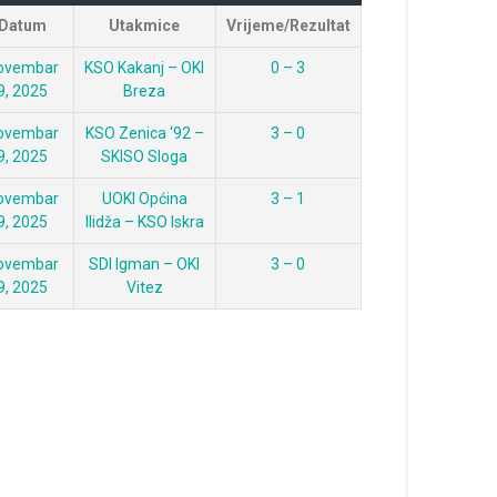
Datum
Utakmice
Vrijeme/Rezultat
ovembar
KSO Kakanj – OKI
0 – 3
9, 2025
Breza
ovembar
KSO Zenica ‘92 –
3 – 0
9, 2025
SKISO Sloga
ovembar
UOKI Općina
3 – 1
9, 2025
Ilidža – KSO Iskra
ovembar
SDI Igman – OKI
3 – 0
9, 2025
Vitez