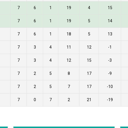
7
6
1
19
4
15
7
6
1
19
5
14
7
6
1
18
5
13
7
3
4
11
12
-1
7
3
4
12
15
-3
7
2
5
8
17
-9
7
2
5
7
17
-10
7
0
7
2
21
-19