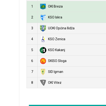
1
OKI Breza
2
KSO Iskra
3
UOKI Općina Ilidža
4
KSO Zenica
5
KSO Kakanj
6
SKISO Sloga
7
SID Igman
8
OKI Vitez