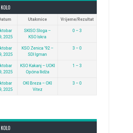
. KOLO
Datum
Utakmice
Vrijeme/Rezultat
ktobar
SKISO Sloga –
0 – 3
9, 2025
KSO Iskra
ktobar
KSO Zenica ‘92 –
3 – 0
9, 2025
SDI Igman
ktobar
KSO Kakanj – UOKI
1 – 3
9, 2025
Općina Ilidža
ktobar
OKI Breza – OKI
3 – 0
9, 2025
Vitez
. KOLO