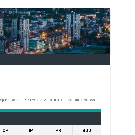
bljeno poena;
PR
-Poen razlika;
BOD
– Ukupno bodova
OP
IP
PR
BOD