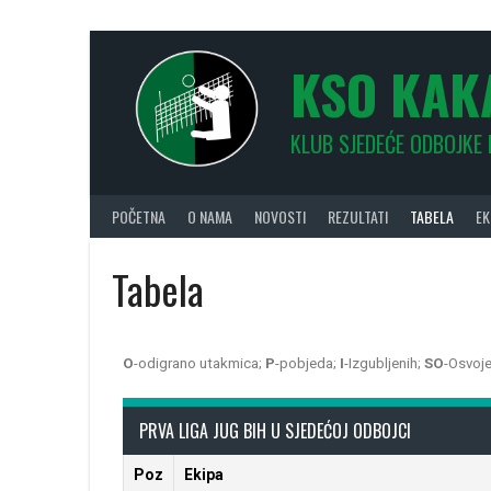
KSO KAK
KLUB SJEDEĆE ODBOJKE
POČETNA
O NAMA
NOVOSTI
REZULTATI
TABELA
EK
Tabela
O
-odigrano utakmica;
P
-pobjeda;
I
-Izgubljenih;
SO
-Osvoj
PRVA LIGA JUG BIH U SJEDEĆOJ ODBOJCI
Poz
Ekipa