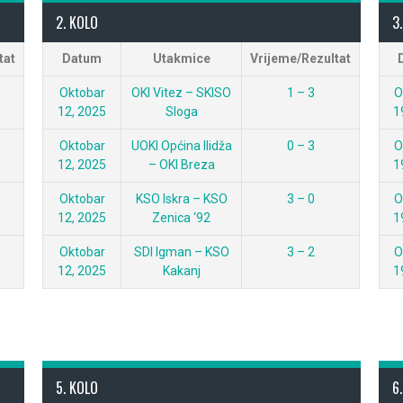
2. KOLO
3
tat
Datum
Utakmice
Vrijeme/Rezultat
Oktobar
OKI Vitez – SKISO
1 – 3
O
12, 2025
Sloga
1
Oktobar
UOKI Općina Ilidža
0 – 3
O
12, 2025
– OKI Breza
1
Oktobar
KSO Iskra – KSO
3 – 0
O
12, 2025
Zenica ‘92
1
Oktobar
SDI Igman – KSO
3 – 2
O
12, 2025
Kakanj
1
5. KOLO
6