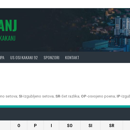
ANJ
 KAKANJ
IPA
US OSI KAKANJ 92
SPONZORI
KONTAKT
eno setova;
SI
-Izgubljeno setova;
SR
-Set razlika;
OP
-osvojeno poena;
IP
-Izgu
O
P
I
SO
SI
SR