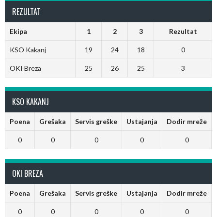
REZULTAT
Ekipa
1
2
3
Rezultat
KSO Kakanj
19
24
18
0
OKI Breza
25
26
25
3
KSO KAKANJ
Poena
Grešaka
Servis greške
Ustajanja
Dodir mreže
0
0
0
0
0
OKI BREZA
Poena
Grešaka
Servis greške
Ustajanja
Dodir mreže
0
0
0
0
0