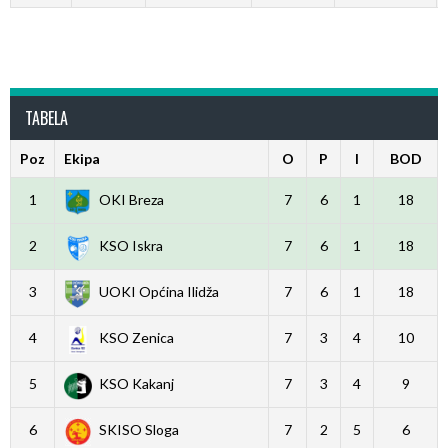
TABELA
Poz
Ekipa
O
P
I
BOD
1
OKI Breza
7
6
1
18
2
KSO Iskra
7
6
1
18
3
UOKI Općina Ilidža
7
6
1
18
4
KSO Zenica
7
3
4
10
5
KSO Kakanj
7
3
4
9
6
SKISO Sloga
7
2
5
6