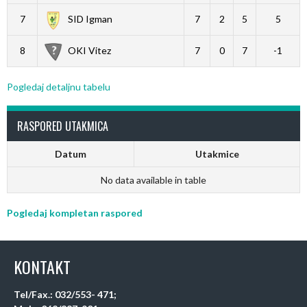
7
SID Igman
7
2
5
5
8
OKI Vitez
7
0
7
-1
Pogledaj detaljnu tabelu
RASPORED UTAKMICA
Datum
Utakmice
No data available in table
Pogledaj kompletan raspored
KONTAKT
Tel/Fax.: 032/553- 471;