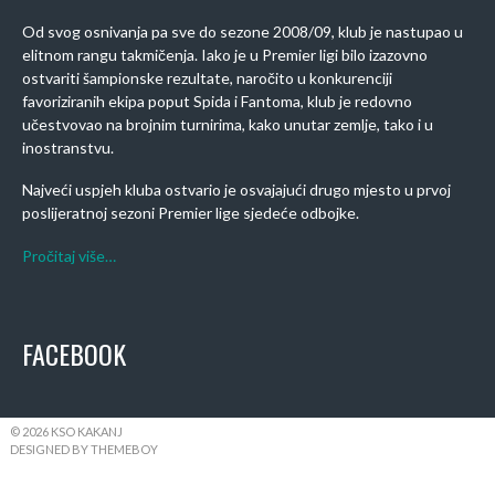
Od svog osnivanja pa sve do sezone 2008/09, klub je nastupao u
elitnom rangu takmičenja. Iako je u Premier ligi bilo izazovno
ostvariti šampionske rezultate, naročito u konkurenciji
favoriziranih ekipa poput Spida i Fantoma, klub je redovno
učestvovao na brojnim turnirima, kako unutar zemlje, tako i u
inostranstvu.
Najveći uspjeh kluba ostvario je osvajajući drugo mjesto u prvoj
poslijeratnoj sezoni Premier lige sjedeće odbojke.
Pročitaj više…
FACEBOOK
© 2026 KSO KAKANJ
DESIGNED BY THEMEBOY