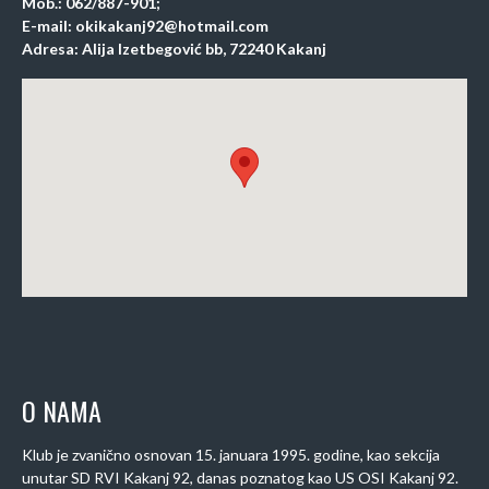
Mob.: 062/887-901;
E-mail: okikakanj92@hotmail.com
Adresa: Alija Izetbegović bb, 72240 Kakanj
O NAMA
Klub je zvanično osnovan 15. januara 1995. godine, kao sekcija
unutar SD RVI Kakanj 92, danas poznatog kao US OSI Kakanj 92.