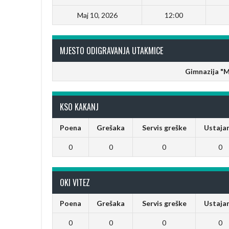
Maj 10, 2026
12:00
MJESTO ODIGRAVANJA UTAKMICE
Gimnazija "M
KSO KAKANJ
Poena
Grešaka
Servis greške
Ustaja
0
0
0
0
OKI VITEZ
Poena
Grešaka
Servis greške
Ustaja
0
0
0
0