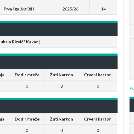
Prva liga Jug BiH
2025/26
14
uhsin Rizvić" Kakanj
nja
Dodir mreže
Žuti karton
Crveni karton
0
0
0
Po
nja
Dodir mreže
Žuti karton
Crveni karton
0
0
0