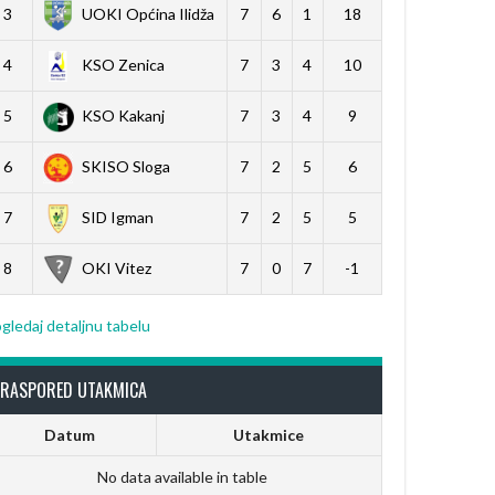
3
UOKI Općina Ilidža
7
6
1
18
4
KSO Zenica
7
3
4
10
5
KSO Kakanj
7
3
4
9
6
SKISO Sloga
7
2
5
6
7
SID Igman
7
2
5
5
8
OKI Vitez
7
0
7
-1
gledaj detaljnu tabelu
RASPORED UTAKMICA
Datum
Utakmice
No data available in table