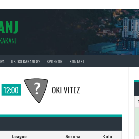
ANJ
 KAKANJ
IPA
US OSI KAKANJ 92
SPONZORI
KONTAKT
12:00
OKI VITEZ
League
Sezona
Kolo