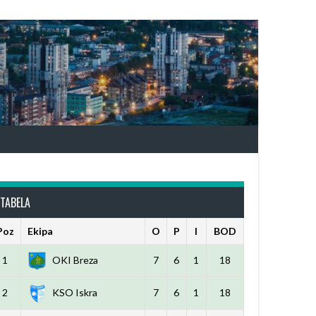
TABELA
Poz
Ekipa
O
P
I
BOD
1
OKI Breza
7
6
1
18
2
KSO Iskra
7
6
1
18