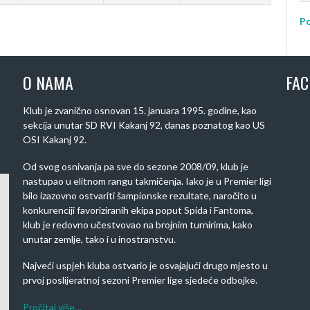
Po
O NAMA
FA
Klub je zvanično osnovan 15. januara 1995. godine, kao
sekcija unutar SD RVI Kakanj 92, danas poznatog kao US
OSI Kakanj 92.
Od svog osnivanja pa sve do sezone 2008/09, klub je
nastupao u elitnom rangu takmičenja. Iako je u Premier ligi
bilo izazovno ostvariti šampionske rezultate, naročito u
konkurenciji favoriziranih ekipa poput Spida i Fantoma,
klub je redovno učestvovao na brojnim turnirima, kako
unutar zemlje, tako i u inostranstvu.
Najveći uspjeh kluba ostvario je osvajajući drugo mjesto u
prvoj poslijeratnoj sezoni Premier lige sjedeće odbojke.
Pročitaj više…