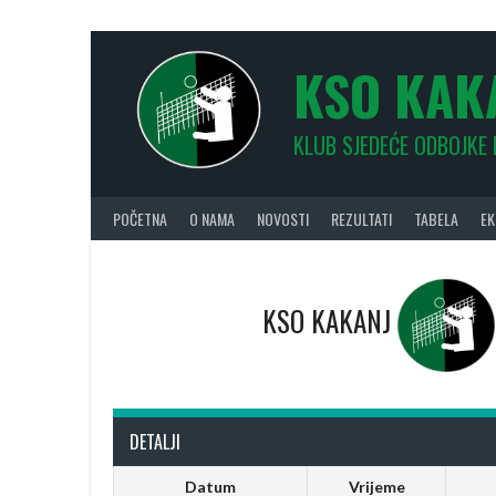
Skip
to
content
KSO KAK
KLUB SJEDEĆE ODBOJKE
POČETNA
O NAMA
NOVOSTI
REZULTATI
TABELA
EK
KSO KAKANJ
DETALJI
Datum
Vrijeme