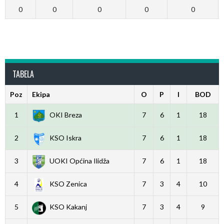
0
0
0
0
0
TABELA
Poz
Ekipa
O
P
I
BOD
1
OKI Breza
7
6
1
18
2
KSO Iskra
7
6
1
18
3
UOKI Općina Ilidža
7
6
1
18
4
KSO Zenica
7
3
4
10
5
KSO Kakanj
7
3
4
9