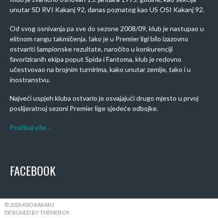
unutar SD RVI Kakanj 92, danas poznatog kao US OSI Kakanj 92.
Od svog osnivanja pa sve do sezone 2008/09, klub je nastupao u
elitnom rangu takmičenja. Iako je u Premier ligi bilo izazovno
ostvariti šampionske rezultate, naročito u konkurenciji
favoriziranih ekipa poput Spida i Fantoma, klub je redovno
učestvovao na brojnim turnirima, kako unutar zemlje, tako i u
inostranstvu.
Najveći uspjeh kluba ostvario je osvajajući drugo mjesto u prvoj
poslijeratnoj sezoni Premier lige sjedeće odbojke.
Pročitaj više…
FACEBOOK
© 2026 KSO KAKANJ
DESIGNED BY THEMEBOY