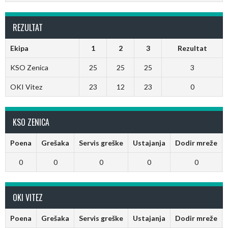
REZULTAT
Ekipa
1
2
3
Rezultat
KSO Zenica
25
25
25
3
OKI Vitez
23
12
23
0
KSO ZENICA
Poena
Grešaka
Servis greške
Ustajanja
Dodir mreže
0
0
0
0
0
OKI VITEZ
Poena
Grešaka
Servis greške
Ustajanja
Dodir mreže