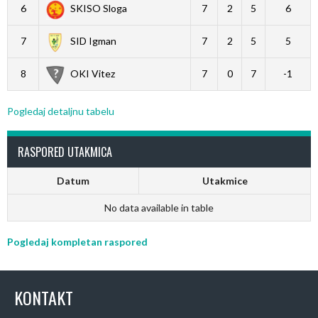
6
SKISO Sloga
7
2
5
6
7
SID Igman
7
2
5
5
8
OKI Vitez
7
0
7
-1
Pogledaj detaljnu tabelu
RASPORED UTAKMICA
Datum
Utakmice
No data available in table
Pogledaj kompletan raspored
KONTAKT