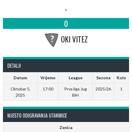
-
0
OKI VITEZ
DETALJI
Datum
Vrijeme
League
Sezona
Kolo
Oktobar 5,
17:00
Prva liga Jug
2025/26
1
2025
BiH
MJESTO ODIGRAVANJA UTAKMICE
Zenica