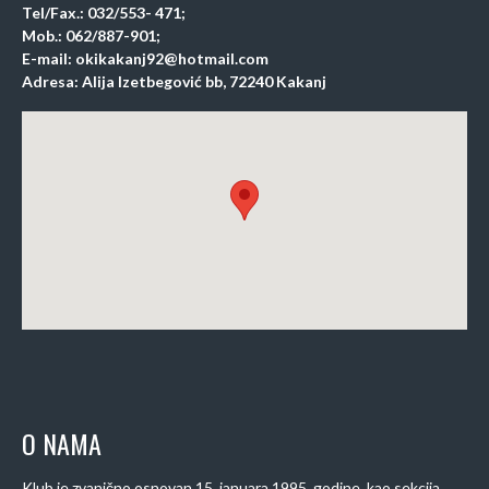
Tel/Fax.: 032/553- 471;
Mob.: 062/887-901;
E-mail: okikakanj92@hotmail.com
Adresa: Alija Izetbegović bb, 72240 Kakanj
O NAMA
Klub je zvanično osnovan 15. januara 1995. godine, kao sekcija