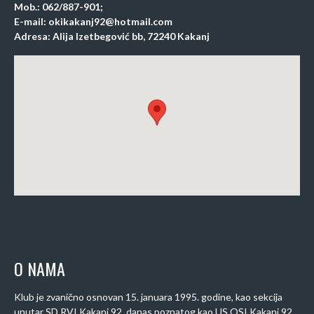
Mob.: 062/887-901;
E-mail: okikakanj92@hotmail.com
Adresa: Alija Izetbegović bb, 72240 Kakanj
O NAMA
Klub je zvanično osnovan 15. januara 1995. godine, kao sekcija
unutar SD RVI Kakanj 92, danas poznatog kao US OSI Kakanj 92.