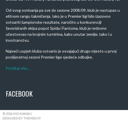
Od svog osnivanja pa sve do sezone 2008/09, klub je nastupao u
elitnom rangu takmičenja. Iako je u Premier ligi bilo izazovno
ostvariti šampionske rezultate, naročito u konkurenciji
favoriziranih ekipa poput Spida i Fantoma, klub je redovno
učestvovao na brojnim turnirima, kako unutar zemlje, tako i u
inostranstvu.
Najveći uspjeh kluba ostvario je osvajajući drugo mjesto u prvoj
poslijeratnoj sezoni Premier lige sjedeće odbojke.
Pročitaj više…
FACEBOOK
© 2026 KSO KAKANJ
DESIGNED BY THEMEBOY