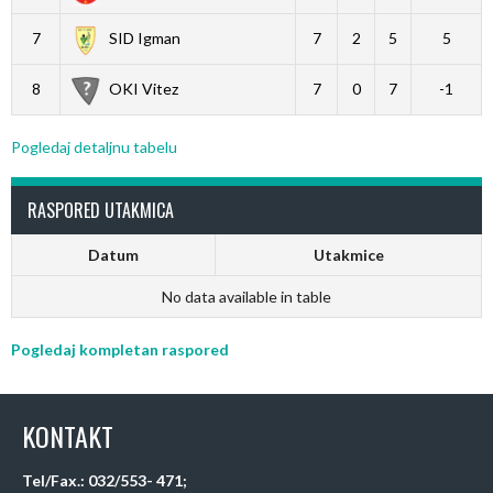
7
SID Igman
7
2
5
5
8
OKI Vitez
7
0
7
-1
Pogledaj detaljnu tabelu
RASPORED UTAKMICA
Datum
Utakmice
No data available in table
Pogledaj kompletan raspored
KONTAKT
Tel/Fax.: 032/553- 471;