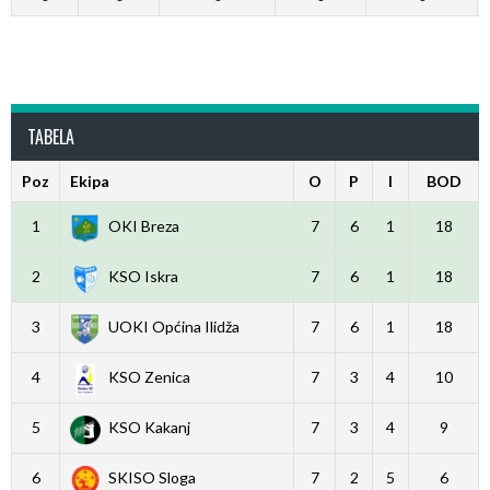
TABELA
Poz
Ekipa
O
P
I
BOD
1
OKI Breza
7
6
1
18
2
KSO Iskra
7
6
1
18
3
UOKI Općina Ilidža
7
6
1
18
4
KSO Zenica
7
3
4
10
5
KSO Kakanj
7
3
4
9
6
SKISO Sloga
7
2
5
6