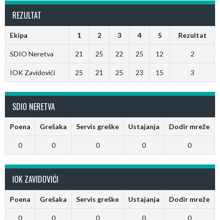
REZULTAT
Ekipa
1
2
3
4
5
Rezultat
SDIO Neretva
21
25
22
25
12
2
IOK Zavidovići
25
21
25
23
15
3
SDIO NERETVA
Poena
Grešaka
Servis greške
Ustajanja
Dodir mreže
0
0
0
0
0
IOK ZAVIDOVIĆI
Poena
Grešaka
Servis greške
Ustajanja
Dodir mreže
0
0
0
0
0