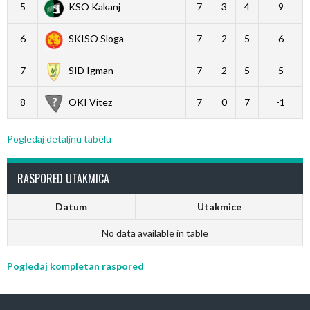
5
KSO Kakanj
7
3
4
9
6
SKISO Sloga
7
2
5
6
7
SID Igman
7
2
5
5
8
OKI Vitez
7
0
7
-1
Pogledaj detaljnu tabelu
RASPORED UTAKMICA
Datum
Utakmice
No data available in table
Pogledaj kompletan raspored