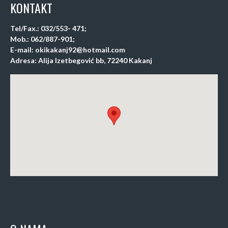
KONTAKT
Tel/Fax.: 032/553- 471;
Mob.: 062/887-901;
E-mail: okikakanj92@hotmail.com
Adresa: Alija Izetbegović bb, 72240 Kakanj