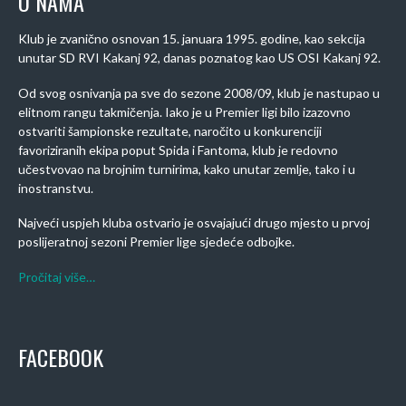
O NAMA
Klub je zvanično osnovan 15. januara 1995. godine, kao sekcija
unutar SD RVI Kakanj 92, danas poznatog kao US OSI Kakanj 92.
Od svog osnivanja pa sve do sezone 2008/09, klub je nastupao u
elitnom rangu takmičenja. Iako je u Premier ligi bilo izazovno
ostvariti šampionske rezultate, naročito u konkurenciji
favoriziranih ekipa poput Spida i Fantoma, klub je redovno
učestvovao na brojnim turnirima, kako unutar zemlje, tako i u
inostranstvu.
Najveći uspjeh kluba ostvario je osvajajući drugo mjesto u prvoj
poslijeratnoj sezoni Premier lige sjedeće odbojke.
Pročitaj više…
FACEBOOK