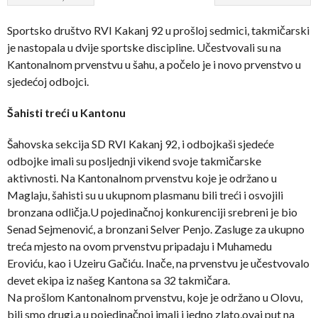
Sportsko društvo RVI Kakanj 92 u prošloj sedmici, takmičarski
je nastopala u dvije sportske discipline. Učestvovali su na
Kantonalnom prvenstvu u šahu, a počelo je i novo prvenstvo u
sjedećoj odbojci.
Šahisti treći u Kantonu
Šahovska sekcija SD RVI Kakanj 92, i odbojkaši sjedeće
odbojke imali su posljednji vikend svoje takmičarske
aktivnosti. Na Kantonalnom prvenstvu koje je održano u
Maglaju, šahisti su u ukupnom plasmanu bili treći i osvojili
bronzana odličja.U pojedinačnoj konkurenciji srebreni je bio
Senad Sejmenović, a bronzani Selver Penjo. Zasluge za ukupno
treća mjesto na ovom prvenstvu pripadaju i Muhamedu
Eroviću, kao i Uzeiru Gačiću. Inače, na prvenstvu je učestvovalo
devet ekipa iz našeg Kantona sa 32 takmičara.
Na prošlom Kantonalnom prvenstvu, koje je održano u Olovu,
bili smo drugi,a u pojedinačnoj imali i jedno zlato,ovaj put na