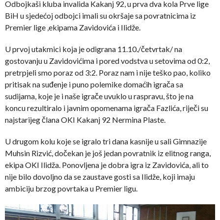
Odbojkaši kluba invalida Kakanj 92, u prva dva kola Prve lige
BiH u sjedećoj odbojci imali su okršaje sa povratnicima iz
Premier lige ,ekipama Zavidovića i Ilidže.
U prvoj utakmici koja je odigrana 11.10./četvrtak/ na
gostovanju u Zavidovićima i pored vodstva u setovima od 0:2,
pretrpjeli smo poraz od 3:2. Poraz nam i nije teško pao, koliko
pritisak na suđenje i puno polemike domaćih igrača sa
sudijama, koje je i naše igrače uvuklo u raspravu, što je na
koncu rezultiralo i javnim opomenama igrača Fazlića, riječi su
najstarijeg člana OKI Kakanj 92 Nermina Plaste.
U drugom kolu koje se igralo tri dana kasnije u sali Gimnazije
Muhsin Rizvić, dočekan je još jedan povratnik iz elitnog ranga,
ekipa OKI Ilidža. Ponovljena je dobra igra iz Zavidovića, ali to
nije bilo dovoljno da se zaustave gosti sa Ilidže, koji imaju
ambiciju brzog povrtaka u Premier ligu.