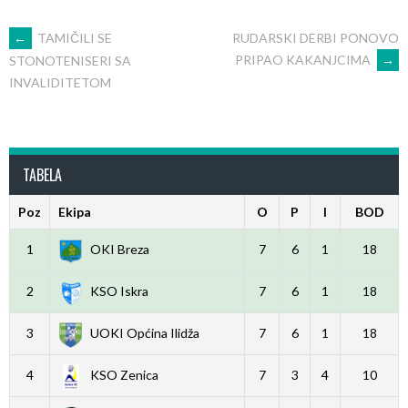
POST
←
TAMIČILI SE
RUDARSKI DERBI PONOVO
PRIPAO KAKANJCIMA
→
STONOTENISERI SA
INVALIDITETOM
NAVIGATION
TABELA
Poz
Ekipa
O
P
I
BOD
1
OKI Breza
7
6
1
18
2
KSO Iskra
7
6
1
18
3
UOKI Općina Ilidža
7
6
1
18
4
KSO Zenica
7
3
4
10