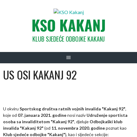
KSO KAKANJ
KLUB SJEDEĆE ODBOJKE KAKANJ
US OSI KAKANJ 92
U okviru
Sportskog društva ratnih vojnih invalida "Kakanj 92"
,
koje od
07. januara 2021. godine
nosi naziv
Udruženje sportista
osoba sa invaliditetom "Kakanj 92"
, djeluje
Odbojkaški klub
invalida "Kakanj 92"
(od
11. novembra 2020. godine
poznat kao
Klub sjedeće odbojke "Kakanj"
), kao i sljedeće sekcije: