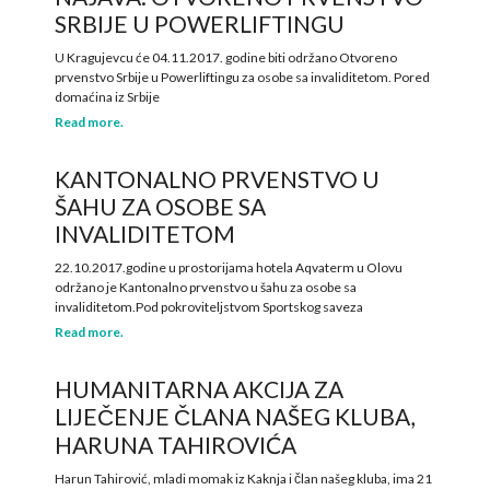
SRBIJE U POWERLIFTINGU
U Kragujevcu će 04.11.2017. godine biti održano Otvoreno
prvenstvo Srbije u Powerliftingu za osobe sa invaliditetom. Pored
domaćina iz Srbije
Read more.
KANTONALNO PRVENSTVO U
ŠAHU ZA OSOBE SA
INVALIDITETOM
22.10.2017.godine u prostorijama hotela Aqvaterm u Olovu
održano je Kantonalno prvenstvo u šahu za osobe sa
invaliditetom.Pod pokroviteljstvom Sportskog saveza
Read more.
HUMANITARNA AKCIJA ZA
LIJEČENJE ČLANA NAŠEG KLUBA,
HARUNA TAHIROVIĆA
Harun Tahirović, mladi momak iz Kaknja i član našeg kluba, ima 21