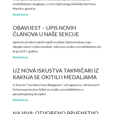
invaliditetom u kuglanju. U ime Općinskog načelnika Nermina
Mandre, goste je
Read more.
OBAVIJEST – UPIS NOVIH
ČLANOVA U NAŠE SEKCIJE
Sportsko društvo ratnih vojnih invalida Općine Kakanj, koje
okuplja ratne i civilne invalide, odnosno osobe sa invaliditetom,do
kraja 2017. godine
Read more.
UZ NOVA ISKUSTVA TAKMIČARI IZ
KAKNJA SE OKITILI I MEDALJAMA
U dvorani “Gordana Goca Blagojević” u Kragujevcu, održano je II
Državno prvenstvo Srbije za osobe sa invaliditetom u
paraolimpijskoj disciplini
Read more.
NAJAVA: OTVORENO PRVENSTVO