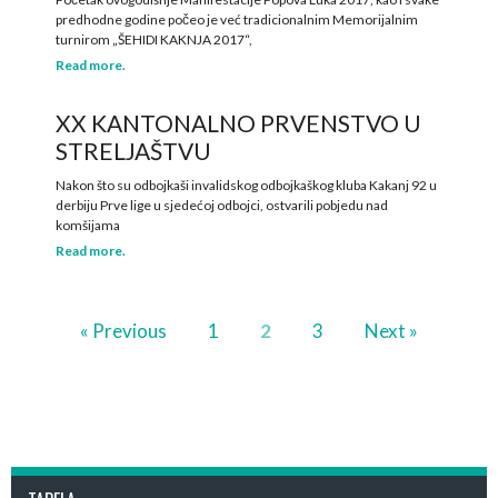
predhodne godine počeo je već tradicionalnim Memorijalnim
turnirom „ŠEHIDI KAKNJA 2017“,
Read more.
XX KANTONALNO PRVENSTVO U
STRELJAŠTVU
Nakon što su odbojkaši invalidskog odbojkaškog kluba Kakanj 92 u
derbiju Prve lige u sjedećoj odbojci, ostvarili pobjedu nad
komšijama
Read more.
« Previous
1
2
3
Next »