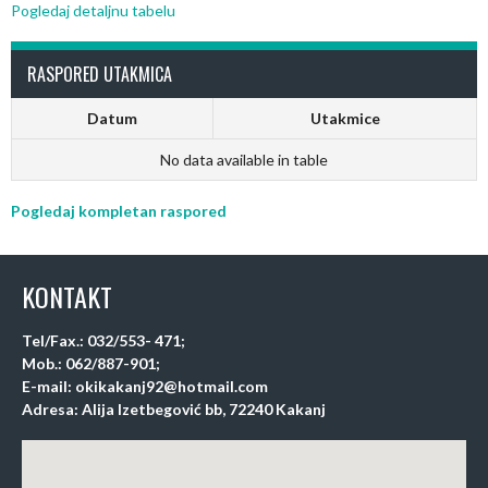
Pogledaj detaljnu tabelu
RASPORED UTAKMICA
Datum
Utakmice
No data available in table
Pogledaj kompletan raspored
KONTAKT
Tel/Fax.: 032/553- 471;
Mob.: 062/887-901;
E-mail: okikakanj92@hotmail.com
Adresa: Alija Izetbegović bb, 72240 Kakanj