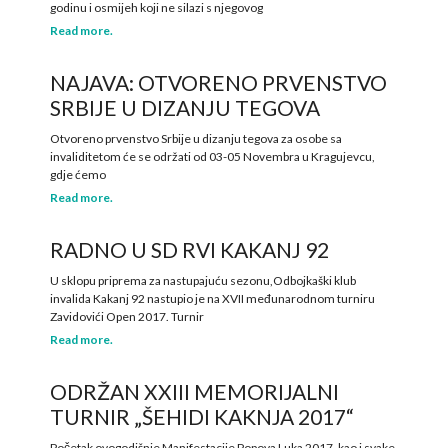
godinu i osmijeh koji ne silazi s njegovog
Read more.
NAJAVA: OTVORENO PRVENSTVO
SRBIJE U DIZANJU TEGOVA
Otvoreno prvenstvo Srbije u dizanju tegova za osobe sa
invaliditetom će se održati od 03-05 Novembra u Kragujevcu,
gdje ćemo
Read more.
RADNO U SD RVI KAKANJ 92
U sklopu priprema za nastupajuću sezonu,Odbojkaški klub
invalida Kakanj 92 nastupio je na XVII međunarodnom turniru
Zavidovići Open 2017. Turnir
Read more.
ODRŽAN XXIII MEMORIJALNI
TURNIR „ŠEHIDI KAKNJA 2017“
Početak ovogodišnje Manifestacije Popova Luka 2017, kao i svake