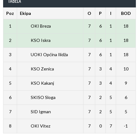
TABELA
Poz
Ekipa
O
P
I
BOD
1
OKI Breza
7
6
1
18
2
KSO Iskra
7
6
1
18
3
UOKI Općina Ilidža
7
6
1
18
4
KSO Zenica
7
3
4
10
5
KSO Kakanj
7
3
4
9
6
SKISO Sloga
7
2
5
6
7
SID Igman
7
2
5
5
8
OKI Vitez
7
0
7
-1