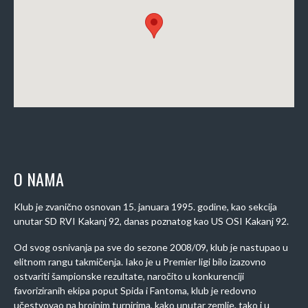
O NAMA
Klub je zvanično osnovan 15. januara 1995. godine, kao sekcija
unutar SD RVI Kakanj 92, danas poznatog kao US OSI Kakanj 92.
Od svog osnivanja pa sve do sezone 2008/09, klub je nastupao u
elitnom rangu takmičenja. Iako je u Premier ligi bilo izazovno
ostvariti šampionske rezultate, naročito u konkurenciji
favoriziranih ekipa poput Spida i Fantoma, klub je redovno
učestvovao na brojnim turnirima, kako unutar zemlje, tako i u